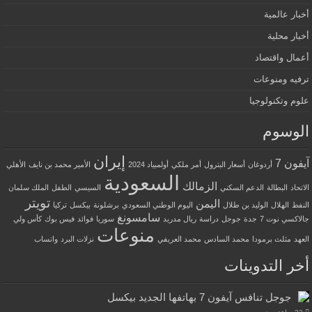
أخبار عالمية
أخبار محلية
أعمال واقتصاد
ترفيه ومنوعات
علوم وتكنولوجيا
الوسوم
إيران
آيفون 7
أردوغان
أسعار البترول
أمر ملكي
أولمبياد 2024
الأمير محمد بن نايف
الأهلي
السعودية
الزمالك
الاتحاد
البطالة
الدعم السكني
السيسي
الطفل
الملك سلمان
تويتر
اليمن
النفط
الهلال
الوليد بن طلال
اليوم الوطني السعودي
برشلونة
بيكسل
تركيا
سامسونغ
جالاكسي نوت 7
جدة
جوجل
دراسة
ريال مدريد
سوريا
فوائد
فيس بوك
كأس ولي
منوعات
العهد
مثلث برمودا
محمد السادس
محمد العريفي
نزلات البرد
واتساب
أخر التدوينات
جوجل تنافس آيفون 7 بهاتفها الجديد بيكسل