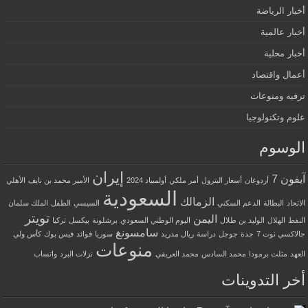
أخبار الرياضة
أخبار عالمية
أخبار محلية
أعمال واقتصاد
ترفيه ومنوعات
علوم وتكنولوجيا
الوسوم
إيران
آيفون 7
أردوغان
أسعار البترول
أمر ملكي
أولمبياد 2024
الأمير محمد بن نايف
الأهلي
السعودية
الزمالك
الاتحاد
البطالة
الدعم السكني
السيسي
الطفل
الملك سلمان
تويتر
اليمن
النفط
الهلال
الوليد بن طلال
اليوم الوطني السعودي
برشلونة
بيكسل
تركيا
سامسونغ
جالاكسي نوت 7
جدة
جوجل
دراسة
ريال مدريد
سوريا
فوائد
فيس بوك
كأس ولي
منوعات
العهد
مثلث برمودا
محمد السادس
محمد العريفي
نزلات البرد
واتساب
أخر التدوينات