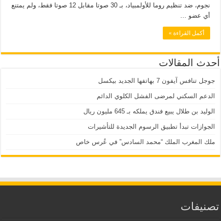
نجوم، ضد تنظيم روما للأولمبياد، بـ 30 صوتا مقابل 12 صوتا فقط، ولم يمتنع
أي عضو …
أكمل القراءة »
أحدث المقالات
جوجل تنافس آيفون 7 بهاتفها الجديد بيكسل
الدعم السكني لمرضى الفشل الكلوي الدائم
الوليد بن طلال يبيع فندق يملكه بـ 645 مليون ريال
الجوازات تبدأ تطبيق الرسوم الجديدة للتأشيرات
ملك المغرب الملك “محمد السادس” في عُرس خاص
تصنيفات